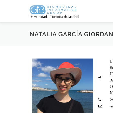
Universidad Politécnica de Madrid
NATALIA GARCÍA GIORDA
D-
Es
Un
C
2
M
(
lg