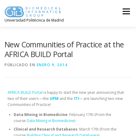
Menú
Universidad Politécnica de Madrid
New Communities of Practice at the
AFRICA BUILD Portal
PÚBLICADO EN
ENERO 9, 2014
AFRICA BUILD Portal
is happy to start the new year announcing that
two of their users —the
UPM
and the
ITI
— are launching two new
Communities of Practice!
Data Mining in Biomedicine
: February 17th (From the
course
Data Mining in Biomedicine
)
Clinical and Research Databases
: March 17th (From the
course
Building Clinical and Research Databases
)