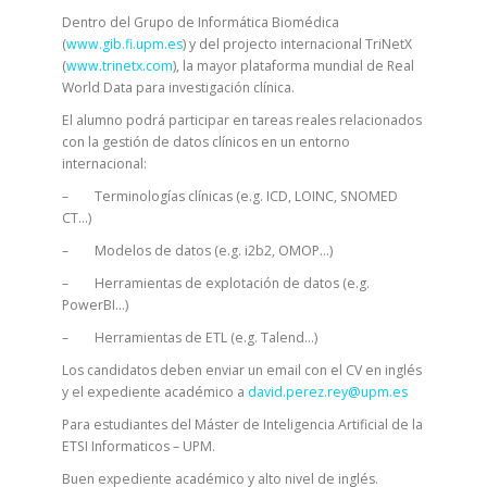
Dentro del Grupo de Informática Biomédica
(
www.gib.fi.upm.es
) y del projecto internacional TriNetX
(
www.trinetx.com
), la mayor plataforma mundial de Real
World Data para investigación clínica.
El alumno podrá participar en tareas reales relacionados
con la gestión de datos clínicos en un entorno
internacional:
– Terminologías clínicas (e.g. ICD, LOINC, SNOMED
CT…)
– Modelos de datos (e.g. i2b2, OMOP…)
– Herramientas de explotación de datos (e.g.
PowerBI…)
– Herramientas de ETL (e.g. Talend…)
Los candidatos deben enviar un email con el CV en inglés
y el expediente académico a
david.perez.rey@upm.es
Para estudiantes del Máster de Inteligencia Artificial de la
ETSI Informaticos – UPM.
Buen expediente académico y alto nivel de inglés.