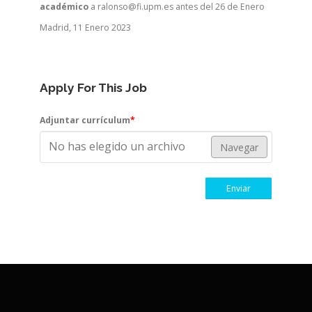
académico
a ralonso@fi.upm.es antes del 26 de Enero
Madrid, 11 Enero 2023
Apply For This Job
Adjuntar currículum
*
No has elegido un archivo
Navegar
Enviar