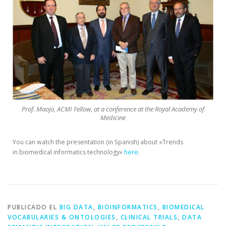
Prof. Maojo, ACMI Fellow, at a conference at the Royal Academy of
Medicine
You can watch the presentation (in Spanish) about «Trends
in biomedical informatics technology»
here
.
PUBLICADO EL
BIG DATA
,
BIOINFORMATICS
,
BIOMEDICAL
VOCABULARIES & ONTOLOGIES
,
CLINICAL TRIALS
,
DATA