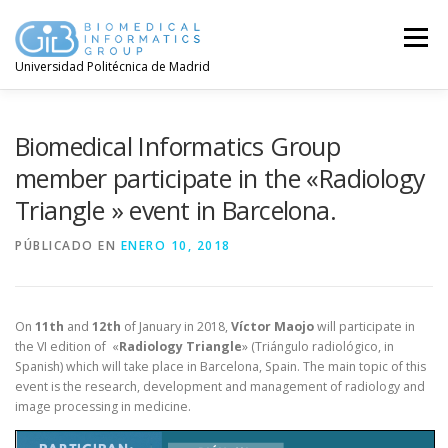
Saltar
contenido
Menú
Universidad Politécnica de Madrid
Biomedical Informatics Group
member participate in the «Radiology
Triangle » event in Barcelona.
PÚBLICADO EN
ENERO 10, 2018
On
11th
and
12th
of January in 2018,
Víctor
Maojo
will participate in
the VI edition of «
Radiology
Triangle
» (Triángulo radiológico, in
Spanish) which will take place in Barcelona, Spain. The main topic of this
event is the research, development and management of radiology and
image processing in medicine.