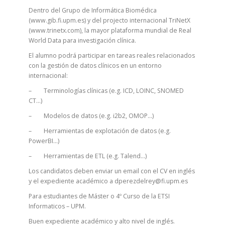
Dentro del Grupo de Informática Biomédica
(www.gib.fi.upm.es) y del projecto internacional TriNetX
(www.trinetx.com), la mayor plataforma mundial de Real
World Data para investigación clínica.
El alumno podrá participar en tareas reales relacionados
con la gestión de datos clínicos en un entorno
internacional:
– Terminologías clínicas (e.g. ICD, LOINC, SNOMED
CT…)
– Modelos de datos (e.g. i2b2, OMOP…)
– Herramientas de explotación de datos (e.g.
PowerBI…)
– Herramientas de ETL (e.g. Talend…)
Los candidatos deben enviar un email con el CV en inglés
y el expediente académico a dperezdelrey@fi.upm.es
Para estudiantes de Máster o 4º Curso de la ETSI
Informaticos – UPM.
Buen expediente académico y alto nivel de inglés.